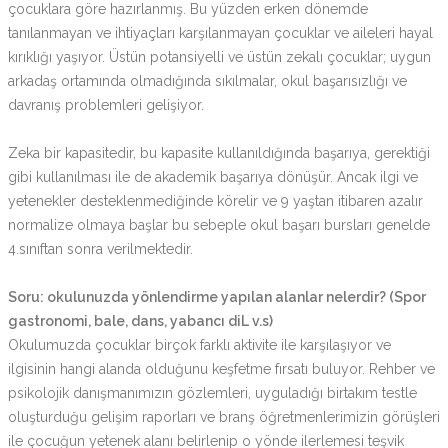
çocuklara göre hazırlanmış. Bu yüzden erken dönemde
tanılanmayan ve ihtiyaçları karşılanmayan çocuklar ve aileleri hayal
kırıklığı yaşıyor. Üstün potansiyelli ve üstün zekalı çocuklar; uygun
arkadaş ortamında olmadığında sıkılmalar, okul başarısızlığı ve
davranış problemleri gelişiyor.
Zeka bir kapasitedir, bu kapasite kullanıldığında başarıya, gerektiği
gibi kullanılması ile de akademik başarıya dönüşür. Ancak ilgi ve
yetenekler desteklenmediğinde körelir ve 9 yaştan itibaren azalır
normalize olmaya başlar bu sebeple okul başarı bursları genelde
4.sınıftan sonra verilmektedir.
Soru: okulunuzda yönlendirme yapılan alanlar nelerdir? (Spor
gastronomi, bale, dans, yabancı diL v.s)
Okulumuzda çocuklar birçok farklı aktivite ile karşılaşıyor ve
ilgisinin hangi alanda olduğunu keşfetme fırsatı buluyor. Rehber ve
psikolojik danışmanımızın gözlemleri, uyguladığı birtakım testle
oluşturduğu gelişim raporları ve branş öğretmenlerimizin görüşleri
ile çocuğun yetenek alanı belirlenip o yönde ilerlemesi teşvik