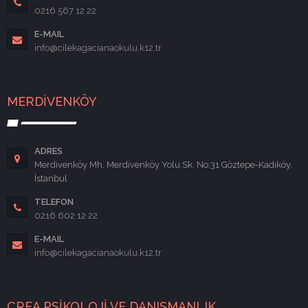
0216 567 12 22
E-MAIL
info@cilekagacianaokulu.k12.tr
MERDİVENKÖY
ADRES
Merdivenköy Mh. Merdivenköy Yolu Sk. No:31 Göztepe-Kadıköy,
İstanbul
TELEFON
0216 602 12 22
E-MAIL
info@cilekagacianaokulu.k12.tr
CREA PSİKOLOJİ VE DANIŞMANLIK