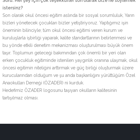
Soru: Her şey için çok teşekkürler son olarak bize ne söylemek
istersinz?
Son olarak okul öncesi eğitim aslında bir sosyal sorumluluk, Yarın
bizleri yönetecek çocukları bizler yetiştiriyoruz. Yaptığımız işin
öneminin bilinciyle; tüm okul öncesi eğitimi veren kurum ve
kuruluşlarla işbirliği yaparak, kalite standartlarının belirlenmesi ve
bu yönde etkili denetim mekanizması oluşturulması büyük önem
taşır. Toplumun geleceği bakımından çok önemli bir yeri olan
erken çocukluk eğitiminde istenilen yaygınlık oranına ulaşmak, okul
öncesi eğitimin niteliğini arttırmak ve güç birliği oluşturmak üzere
kurucularından olduğum ve şu anda başkanlığını yürüttüğüm Özel
Anaokulları Derneği (ÖZADER) ni kurduk.
Hedefimiz ÖZADER logosunu taşıyan okulların kalitesinin
tartışılmaz olması.