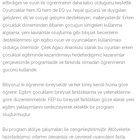
arttırdığını ve oyun ile öğrenmenin daha kalıcı olduğunu keşfettik.
Oyuncaklar hem IQ hem de EQ yu, hayal gücünü ve duyguları
geliştiren, dil ve sosyal gelişimi destekleyen, materyallerdir. Erken
çocukluk döneminden itibaren çocuğun simgeleri kullanma,
algılama, yeni kavramlar oluşturma gibi bilişsel becerilerin
desteklenmesi için eğitici oyun ve oyuncakların kullanılması
oldukça önemlidir. Çilek Ağacı Anaokulu olarak bu oyunları erken
çocukluk eğitiminde kazandırmayı hedeflediğimiz kazanımlar
çerçevesinde programladık ve farkında olmadan öğrenmenin
gücünü kullandık.
Biliyoruz ki öğrenme bireyseldir ve her birey kendi hızına göre
öğrenir. Eğitim çocukların bireysel farklılıklarına ve yeteneklerine
göre düzenlenmelidir. FEP bu bireysel farklılıkları göze alarak yeni
eğitim yaklaşımlarını sentezleyerek eklektik bir program
oluşturmuştur.
Bu program atölye çalışmaları ile zenginleştirilmiştir. Atölyelerle
hazırladığımız ortamın zenginliği ve çevresel uyarıcıların fazla