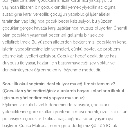
Son yıllarda aileler çocuklarına fazla korumacı yaklaşıyor; 2
yaşından itibaren bir çocuk kendisi yemek yiyebilir, acıktığına,
susadığına karar verebilir, çocuğun yapabildiği işler aileler
tarafından yapıldığında çocuk beceriksizleşiyor, bu yüzden
çocuklar gerçek hayatla karşılaştıklarında mutsuz oluyorlar. Önemli
olan çocukları yaşamsal becerileri gelişmiş bir şekilde
yetiştirebilmek. Bu yüzden ailelerden beklentimiz, çocukların kendi
işlerini yapabilmesine izin vermeleri, çünkü böylelikle problem
çözme kabiliyetleri gelişiyor. Çocuklar hedef odaklıdır ve haz
duygusu ile yaşar, hazları için başaramayacağı şey yoktur ve
deneyimleyerek öğrenme en iyi öğrenme modelidir.
Soru: İlk okul seçimini destekliyor mu eğitim sistemimiz?
(Çocukları yönlendirdiğiniz alanlarda başarılı olanların ilkokul
için burs yönlendirmesi yapıyor musunuz)
Eğitimimiz okula hazırlık dönemini de kapsıyor, çocukların
yeteneklerine göre okullara yönlendirilmesi önemli; özellikle üstün
potansiyelli çocuklar ilkokula başladığında sorun yaşamaya
başlıyor. Çünkü Müfredat norm grup dediğimiz 90-100 IQ luk