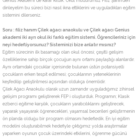
Genius Akademi de karar kıldık. Okul müdürümüz Filiz Şahin’den
dinleyelim bu süreci bizi nasıl ikna ettiklerini ve uyguladıkları eğitim
sistemini dilerseniz.
Soru : filiz hanım Çilek ağacı anaokulu ve Çilek ağacı Genius
akademi iki ayrı okul iki farklı eğitim sistemi. Öğrencileriniz için
neyi hedefliyorsunuz? Sisteminizi bize anlatır mısınız?
Eğitim sürecinin ilk basamağı olan okul öncesi; çeşitli gelişim
özelliklerine sahip birçok çocuğun aynı ortamı paylaştığı alanlardır.
Aynı ortamdaki çocuklar içerisinde bulunan üstün potansiyelli
çocukların erken tespit edilmesi; çocuklarının yeteneklerinin
keşfedilip geliştirilmesi açısından oldukça önemlidir.
Çilek Ağacı Anaokulu olarak uzun zamandır uyguladığımız zihinsel
gelişim programı geliştirerek FEP i oluşturduk. Programın; Klasik
ezberci eğitime karşılık, çocukların yaratıcılıklarını geliştirecek,
yaparak yaşayarak öğrenecekleri, yaşamsal becerileri geliştirmenin
ön planda olduğu bir program olmasını hedefledik. En iyi eğitim
modelini oluşturabilmek hedefiyle çıktığımız yolda araştırmalar
yaparken oyunun çocuk üzerindeki etkilerini, öğrenme gücünü