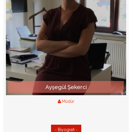
Ayşegül Şekerci
Müdür
- Biyografi -