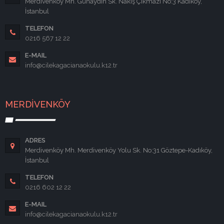
Merdivenköy Mh. Günaydın Sk. Nakış Çıkmazı No:3 Kadıköy,
İstanbul
TELEFON
0216 567 12 22
E-MAIL
info@cilekagacianaokulu.k12.tr
MERDİVENKÖY
ADRES
Merdivenköy Mh. Merdivenköy Yolu Sk. No:31 Göztepe-Kadıköy,
İstanbul
TELEFON
0216 602 12 22
E-MAIL
info@cilekagacianaokulu.k12.tr