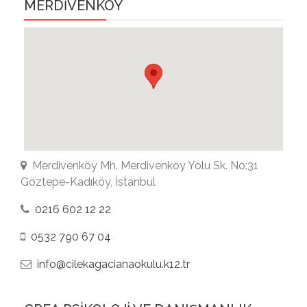
MERDİVENKÖY
Merdivenköy Mh. Merdivenköy Yolu Sk. No:31
Göztepe-Kadıköy, İstanbul
0216 602 12 22
0532 790 67 04
info@cilekagacianaokulu.k12.tr