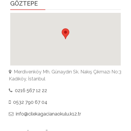
GÖZTEPE
Merdivenköy Mh. Günaydın Sk. Nakış Çıkmazı No:3
Kadıköy, İstanbul
0216 567 12 22
0532 790 67 04
info@cilekagacianaokulu.k12.tr