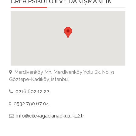
CREA PSİKOLOJİ VE DANIŞMANLIK
Merdivenköy Mh. Merdivenköy Yolu Sk. No:31
Göztepe-Kadıköy, İstanbul
0216 602 12 22
0532 790 67 04
info@cilekagacianaokulu.k12.tr