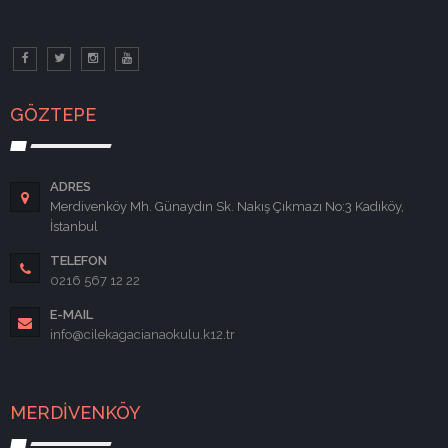
GÖZTEPE
ADRES
Merdivenköy Mh. Günaydın Sk. Nakış Çıkmazı No:3 Kadıköy,
İstanbul
TELEFON
0216 567 12 22
E-MAIL
info@cilekagacianaokulu.k12.tr
MERDİVENKÖY