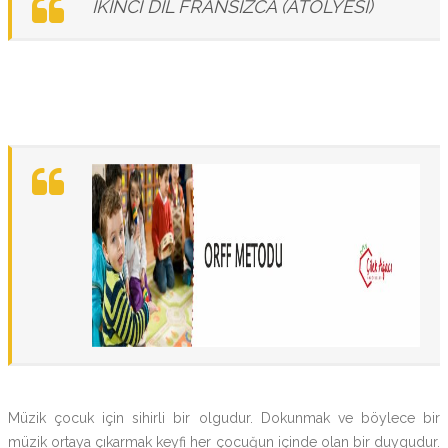
İKİNCİ DİL FRANSIZCA (ATÖLYESİ)
Müzik çocuk için sihirli bir olgudur. Dokunmak ve böylece bir
müzik ortaya çıkarmak keyfi her çocuğun içinde olan bir duygudur.