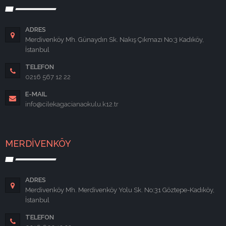
ADRES
Merdivenköy Mh. Günaydın Sk. Nakış Çıkmazı No:3 Kadıköy,
İstanbul
TELEFON
0216 567 12 22
E-MAIL
info@cilekagacianaokulu.k12.tr
MERDİVENKÖY
ADRES
Merdivenköy Mh. Merdivenköy Yolu Sk. No:31 Göztepe-Kadıköy,
İstanbul
TELEFON