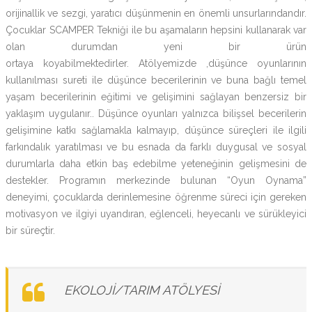
orijinallik ve sezgi, yaratıcı düşünmenin en önemli unsurlarındandır.
Çocuklar SCAMPER Tekniği ile bu aşamaların hepsini kullanarak var
olan durumdan yeni bir ürün
ortaya koyabilmektedirler. Atölyemizde ,düşünce oyunlarının
kullanılması sureti ile düşünce becerilerinin ve buna bağlı temel
yaşam becerilerinin eğitimi ve gelişimini sağlayan benzersiz bir
yaklaşım uygulanır.. Düşünce oyunları yalnızca bilişsel becerilerin
gelişimine katkı sağlamakla kalmayıp, düşünce süreçleri ile ilgili
farkındalık yaratılması ve bu esnada da farklı duygusal ve sosyal
durumlarla daha etkin baş edebilme yeteneğinin gelişmesini de
destekler. Programın merkezinde bulunan “Oyun Oynama”
deneyimi, çocuklarda derinlemesine öğrenme süreci için gereken
motivasyon ve ilgiyi uyandıran, eğlenceli, heyecanlı ve sürükleyici
bir süreçtir.
EKOLOJİ/TARIM ATÖLYESİ