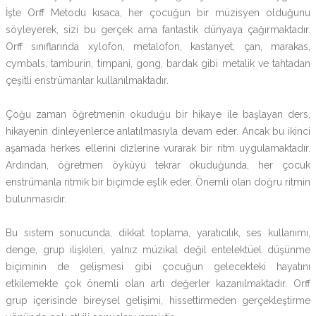
İşte Orff Metodu kısaca, her çocuğun bir müzisyen olduğunu
söyleyerek, sizi bu gerçek ama fantastik dünyaya çağırmaktadır.
Orff sınıflarında xylofon, metalofon, kastanyet, çan, marakas,
cymbals, tamburin, timpani, gong, bardak gibi metalik ve tahtadan
çeşitli enstrümanlar kullanılmaktadır.
Çoğu zaman öğretmenin okuduğu bir hikaye ile başlayan ders,
hikayenin dinleyenlerce anlatılmasıyla devam eder. Ancak bu ikinci
aşamada herkes ellerini dizlerine vurarak bir ritm uygulamaktadır.
Ardından, öğretmen öyküyü tekrar okuduğunda, her çocuk
enstrümanla ritmik bir biçimde eşlik eder. Önemli olan doğru ritmin
bulunmasıdır.
Bu sistem sonucunda, dikkat toplama, yaratıcılık, ses kullanımı,
denge, grup ilişkileri, yalnız müzikal değil entelektüel düşünme
biçiminin de gelişmesi gibi çocuğun gelecekteki hayatını
etkilemekte çok önemli olan artı değerler kazanılmaktadır. Orff
grup içerisinde bireysel gelişimi, hissettirmeden gerçekleştirme