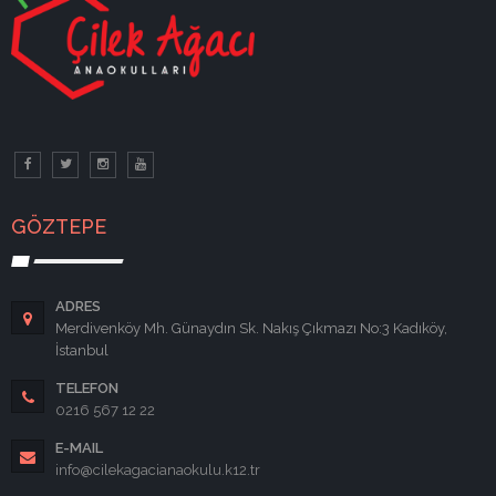
GÖZTEPE
ADRES
Merdivenköy Mh. Günaydın Sk. Nakış Çıkmazı No:3 Kadıköy,
İstanbul
TELEFON
0216 567 12 22
E-MAIL
info@cilekagacianaokulu.k12.tr