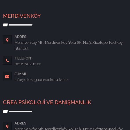
MERDİVENKÖY
ADRES
Merdivenköy Mh. Merdivenköy Yolu Sk. No:31 Göztepe-Kadıköy,
İstanbul
TELEFON
0216 602 12 22
E-MAIL
info@cilekagacianaokulu.k12.tr
CREA PSİKOLOJİ VE DANIŞMANLIK
ADRES
Merdivenköy Mh. Merdivenköy Yolu Sk. No:31 Göztepe-Kadıköy,