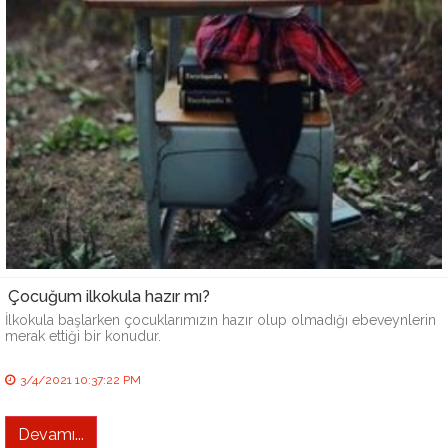
Çocuğum ilkokula hazır mı?
İlkokula başlarken çocuklarımızın hazır olup olmadığı ebeveynlerin
merak ettiği bir konudur.
3/4/2021 10:37:22 PM
Devamı...