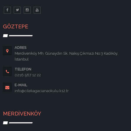
GÖZTEPE
ADRES
Merdivenköy Mh. Günaydın Sk. Nakış Çıkmazı No:3 Kadıköy,
İstanbul
TELEFON
0216 567 12 22
E-MAIL
info@cilekagacianaokulu.k12.tr
MERDİVENKÖY